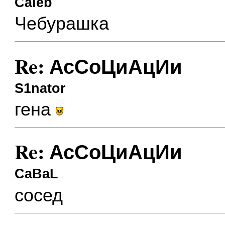
Caleb
Чебурашка
Re: АсСоЦиАцИи
S1nator
гена
Re: АсСоЦиАцИи
CaBaL
сосед