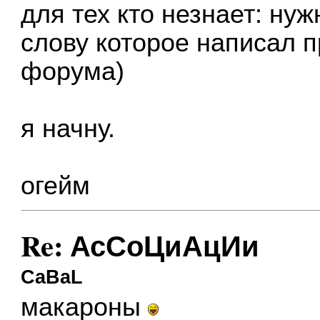
для тех кто незнает: ну
слову которое написал 
форума)
я начну.
огейм
Re: АсСоЦиАцИи
CaBaL
макароны