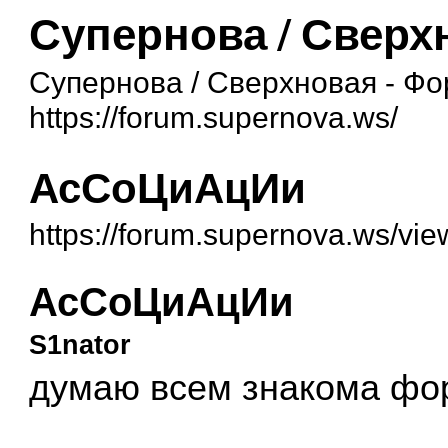
Супернова / Сверх
Супернова / Сверхновая - Ф
https://forum.supernova.ws/
АсСоЦиАцИи
https://forum.supernova.ws/vi
АсСоЦиАцИи
S1nator
думаю всем знакома ф