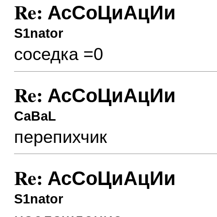
Re: АсСоЦиАцИи
S1nator
соседка =0
Re: АсСоЦиАцИи
CaBaL
перепихчик
Re: АсСоЦиАцИи
S1nator