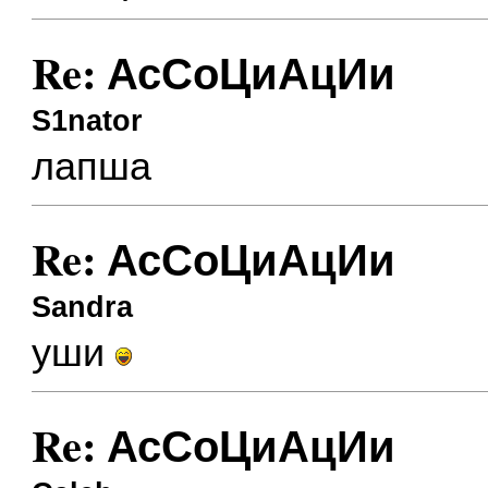
Re: АсСоЦиАцИи
S1nator
лапша
Re: АсСоЦиАцИи
Sandra
уши
Re: АсСоЦиАцИи