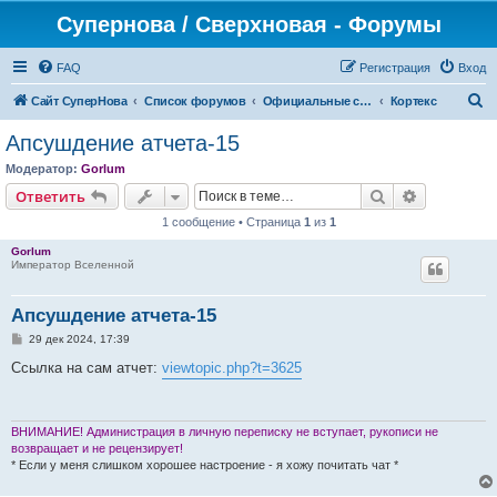
Супернова / Сверхновая - Форумы
FAQ
Регистрация
Вход
П
Сайт СуперНова
Список форумов
Официальные сервера проекта "Сверхновая" (*.supernova.ws)
Кортекс
о
Апсушдение атчета-15
и
Модератор:
Gorlum
с
Поиск
Расширен
Ответить
к
1 сообщение • Страница
1
из
1
Gorlum
Император Вселенной
Апсушдение атчета-15
С
29 дек 2024, 17:39
о
о
Ссылка на сам атчет:
viewtopic.php?t=3625
б
щ
е
н
и
ВНИМАНИЕ! Администрация в личную переписку не вступает, рукописи не
е
возвращает и не рецензирует!
* Если у меня слишком хорошее настроение - я хожу почитать чат *