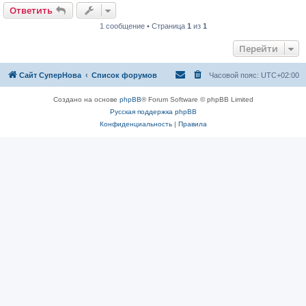
Ответить
1 сообщение • Страница
1
из
1
Перейти
Сайт СуперНова
Список форумов
Часовой пояс:
UTC+02:00
Создано на основе
phpBB
® Forum Software © phpBB Limited
Русская поддержка phpBB
Конфиденциальность
|
Правила