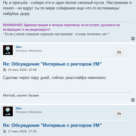
Ну и просьба - собери это в один более связный кусок. Настроение я
понял - но вдруг ты по мере собирания еще что-то вспомнишь/
найдёшь дыру.
ВНИМАНИЕ! Администрация в личную переписку не вступает, рукописи не
возвращает и не рецензирует!
* Если у меня слишком хорошее настроение - я хожу почитать чат *
Han
Генерал Империи
Re: Обсуждение "Интервью с ректором УМ"
С
15 июн 2026, 22:08
о
о
Сделаю через пару дней, сейчас реаллайфа немножко.
б
щ
е
н
и
Morhold, альянс Казаки
е
Han
Генерал Империи
Re: Обсуждение "Интервью с ректором УМ"
С
17 июн 2026, 17:32
о