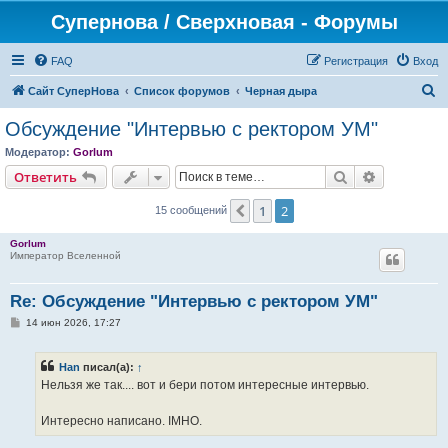
Супернова / Сверхновая - Форумы
FAQ
Регистрация
Вход
П
Сайт СуперНова
Список форумов
Черная дыра
о
Обсуждение "Интервью с ректором УМ"
и
Модератор:
Gorlum
с
Поиск
Расширен
Ответить
к
1
2
Пред.
15 сообщений
Gorlum
Император Вселенной
Re: Обсуждение "Интервью с ректором УМ"
С
14 июн 2026, 17:27
о
о
б
Han
писал(а):
↑
щ
е
Нельзя же так.... вот и бери потом интересные интервью.
н
и
е
Интересно написано. IMHO.