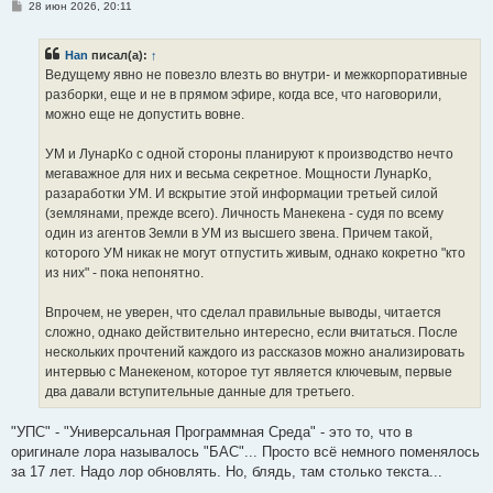
С
28 июн 2026, 20:11
о
о
б
Han
писал(а):
↑
щ
е
Ведущему явно не повезло влезть во внутри- и межкорпоративные
н
разборки, еще и не в прямом эфире, когда все, что наговорили,
и
е
можно еще не допустить вовне.
УМ и ЛунарКо с одной стороны планируют к производство нечто
мегаважное для них и весьма секретное. Мощности ЛунарКо,
разаработки УМ. И вскрытие этой информации третьей силой
(землянами, прежде всего). Личность Манекена - судя по всему
один из агентов Земли в УМ из высшего звена. Причем такой,
которого УМ никак не могут отпустить живым, однако кокретно "кто
из них" - пока непонятно.
Впрочем, не уверен, что сделал правильные выводы, читается
сложно, однако действительно интересно, если вчитаться. После
нескольких прочтений каждого из рассказов можно анализировать
интервью с Манекеном, которое тут является ключевым, первые
два давали вступительные данные для третьего.
"УПС" - "Универсальная Программная Среда" - это то, что в
оригинале лора называлось "БАС"... Просто всё немного поменялось
за 17 лет. Надо лор обновлять. Но, блядь, там столько текста...