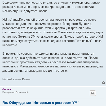
о
Ведущему явно не повезло влезть во внутри- и межкорпоративные
б
разборки, еще и не в прямом эфире, когда все, что наговорили,
щ
е
можно еще не допустить вовне.
н
и
е
УМ и ЛунарКо с одной стороны планируют к производство нечто
мегаважное для них и весьма секретное. Мощности ЛунарКо,
разаработки УМ. И вскрытие этой информации третьей силой
(землянами, прежде всего). Личность Манекена - судя по всему один
из агентов Земли в УМ из высшего звена. Причем такой, которого УМ
никак не могут отпустить живым, однако кокретно "кто из них" - пока
непонятно.
Впрочем, не уверен, что сделал правильные выводы, читается
сложно, однако действительно интересно, если вчитаться. После
нескольких прочтений каждого из рассказов можно анализировать
интервью с Манекеном, которое тут является ключевым, первые два
давали вступительные данные для третьего.
Morhold, альянс Казаки
Gorlum
Император Вселенной
Re: Обсуждение "Интервью с ректором УМ"