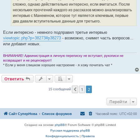
сложно, однако действительно интересно, если вчитаться. После
нескольких прочтений каждого из рассказов можно анализировать
интервью с Манекеном, которое тут является ключевым, первые
два давали вступительные данные для третьего.
Если интересно - немного подправил третье интервью
viewtopic.php?p=38273#p38273
- возможно, снимет часть вопросов...
или добавит новых.
ВНИМАНИЕ! Администрация в личную переписку не вступает, рукописи не
возвращает и не рецензирует!
* Если у меня слишком хорошее настроение - я хожу почитать чат *
Ответить
1
2
Пред.
15 сообщений
Перейти
Сайт СуперНова
Список форумов
Часовой пояс:
UTC+02:00
Создано на основе
phpBB
® Forum Software © phpBB Limited
Русская поддержка phpBB
Конфиденциальность
|
Правила