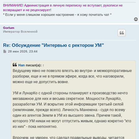
ВНИМАНИЕ! Администрация в личную переписку не вступает, рукописи не
возвращает и не рецензирует!
* Если у меня слишком хорошее настроение - я хожу почитать чат *
Gorlum
Император Вселенной
Re: Обсуждение "Интервью с ректором УМ"
С
28 июн 2026, 23:44
о
о
б
Han
писал(а):
↑
щ
е
Ведущему явно не повезло влезть во внутри- и межкорпоративные
н
разборки, еще и не в прямом эфире, когда все, что наговорили,
и
е
можно еще не допустить вовне.
УМ и ЛунарКо с одной стороны планируют к производство нечто
мегаважное для них и весьма секретное. Мощности ЛунарКо,
разаработки УМ. И вскрытие этой информации третьей силой
(землянами, прежде всего). Личность Манекена - судя по всему
один из агентов Земли в УМ из высшего звена. Причем такой,
которого УМ никак не могут отпустить живым, однако кокретно "кто
из них" - пока непонятно.
Впрочем, не уверен, что сделал правильные выводы, читается