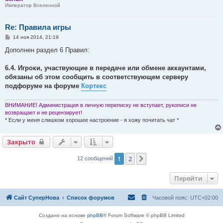
Император Вселенной
Re: Правила игры
С
14 ноя 2014, 21:19
о
о
Дополнен раздел 6 Правил:
б
щ
е
6.4. Игроки, участвующие в передаче или обмене аккаунтами,
н
обязаны об этом сообщить в соответствующем серверу
и
е
подфоруме на форуме
Кортекс
ВНИМАНИЕ! Администрация в личную переписку не вступает, рукописи не
возвращает и не рецензирует!
* Если у меня слишком хорошее настроение - я хожу почитать чат *
Закрыто
1
2
След.
12 сообщений
Перейти
Сайт СуперНова
Список форумов
Часовой пояс:
UTC+02:00
Создано на основе
phpBB
® Forum Software © phpBB Limited