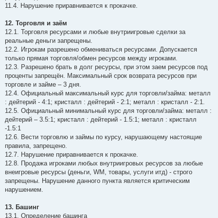
11.4. Нарушение приравнивается к прокачке.
12. Торговля и заём
12.1. Торговля ресурсами и любые внутриигровые сделки за
реальные деньги запрещены.
12.2. Игрокам разрешено обмениваться ресурсами. Допускается
только прямая торговля/обмен ресурсов между игроками.
12.3. Разрешено брать в долг ресурсы, при этом заем ресурсов под
проценты запрещён. Максимальный срок возврата ресурсов при
торговле и займе – 3 дня.
12.4. Официальный максимальный курс для торговли/займа: металл
: дейтерий - 4:1; кристалл : дейтерий - 2:1; металл : кристалл - 2:1.
12.5. Официальный минимальный курс для торговли/займа: металл :
дейтерий – 3.5:1; кристалл : дейтерий - 1.5:1; металл : кристалл
-1.5:1
12.6. Вести торговлю и займы по курсу, нарушающему настоящие
правила, запрещено.
12.7. Нарушение приравнивается к прокачке.
12.8. Продажа игроками любых внутриигровых ресурсов за любые
внеигровые ресурсы (деньги, WM, товары, услуги итд) - строго
запрещены. Нарушение данного пункта является критическим
нарушением.
13. Башинг
13.1. Определение башинга