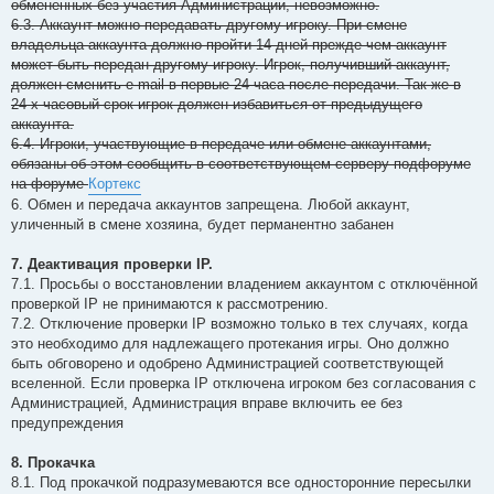
обмененных без участия Администрации, невозможно.
6.3. Аккаунт можно передавать другому игроку. При смене
владельца аккаунта должно пройти 14 дней прежде чем аккаунт
может быть передан другому игроку. Игрок, получивший аккаунт,
должен сменить e-mail в первые 24 часа после передачи. Так же в
24-х часовый срок игрок должен избавиться от предыдущего
аккаунта.
6.4. Игроки, участвующие в передаче или обмене аккаунтами,
обязаны об этом сообщить в соответствующем серверу подфоруме
на форуме
Кортекс
6. Обмен и передача аккаунтов запрещена. Любой аккаунт,
уличенный в смене хозяина, будет перманентно забанен
7. Деактивация проверки IP.
7.1. Просьбы о восстановлении владением аккаунтом с отключённой
проверкой IP не принимаются к рассмотрению.
7.2. Отключение проверки IP возможно только в тех случаях, когда
это необходимо для надлежащего протекания игры. Оно должно
быть обговорено и одобрено Администрацией соответствующей
вселенной. Если проверка IP отключена игроком без согласования с
Администрацией, Администрация вправе включить ее без
предупреждения
8. Прокачка
8.1. Под прокачкой подразумеваются все односторонние пересылки