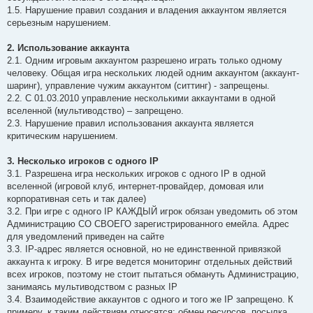
1.5. Нарушение правил создания и владения аккаунтом является
серьезным нарушением.
2. Использование аккаунта
2.1. Одним игровым аккаунтом разрешено играть только одному
человеку. Общая игра нескольких людей одним аккаунтом (аккаунт-
шаринг), управление чужим аккаунтом (ситтинг) - запрещены.
2.2. С 01.03.2010 управление несколькими аккаунтами в одной
вселенной (мультиводство) – запрещено.
2.3. Нарушение правил использования аккаунта является
критическим нарушением.
3. Несколько игроков с одного IP
3.1. Разрешена игра нескольких игроков с одного IP в одной
вселенной (игровой клуб, интернет-провайдер, домовая или
корпоративная сеть и так далее)
3.2. При игре с одного IP КАЖДЫЙ игрок обязан уведомить об этом
Администрацию СО СВОЕГО зарегистрированного емейла. Адрес
для уведомлений приведен на сайте
3.3. IP-адрес является основной, но не единственной привязкой
аккаунта к игроку. В игре ведется мониторинг отдельных действий
всех игроков, поэтому не стоит пытаться обмануть Администрацию,
занимаясь мультиводством с разных IP
3.4. Взаимодействие аккаунтов с одного и того же IP запрещено. К
примеру, к таким действиям относятся: обмен ресурсов, посылка