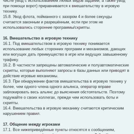
числе увод с использованием любых видов заданий, а также увод
при помощи ворот) приравнивается к вмешательству в игровую
технику.
15.8. Увод флота, пойманного с зазором 4 и более секунды
считается законным и разрешённым, если при этом не
использовались сторонние программы/скрипты.
16. Вмешательство в игровую технику
16.1. Под вмешательством в игровую технику понимается
использование любых сторонних программ и механизмов, дающих
или могущих дать преимущество в игре или ведущих завышенному
трафику.
16.2. В частности запрещены автоматические и полуавтоматические
скрипты, которые выполняют запросы в базы данных или приводят в
действие игровые механизмы.
16.3. При обнаружении фактов вмешательства в игровую технику у
более, чем одного члена одного альянса, оператор вправе
заблокировать весь альянс до выяснения обстоятельств. Поэтому
подумайте о своих коллегах, прежде чем использовать боты и
скрипты.
16.4. Вмешательства в игровую механику считаются критическим
нарушением правил.
17. Общение между игроками
17.1. Все нижеприведённые пункты относятся к сообщениям,