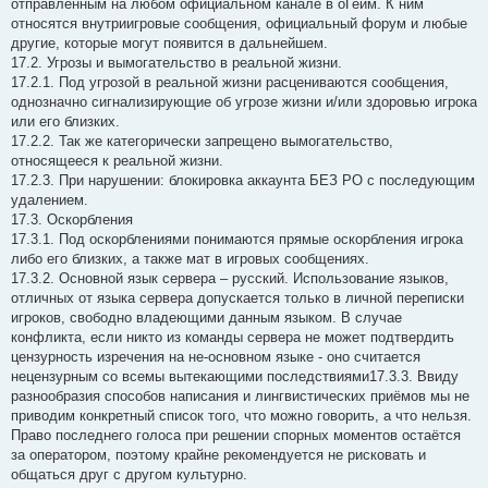
отправленным на любом официальном канале в оГейм. К ним
относятся внутриигровые сообщения, официальный форум и любые
другие, которые могут появится в дальнейшем.
17.2. Угрозы и вымогательство в реальной жизни.
17.2.1. Под угрозой в реальной жизни расцениваются сообщения,
однозначно сигнализирующие об угрозе жизни и/или здоровью игрока
или его близких.
17.2.2. Так же категорически запрещено вымогательство,
относящееся к реальной жизни.
17.2.3. При нарушении: блокировка аккаунта БЕЗ РО с последующим
удалением.
17.3. Оскорбления
17.3.1. Под оскорблениями понимаются прямые оскорбления игрока
либо его близких, а также мат в игровых сообщениях.
17.3.2. Основной язык сервера – русский. Использование языков,
отличных от языка сервера допускается только в личной переписки
игроков, свободно владеющими данным языком. В случае
конфликта, если никто из команды сервера не может подтвердить
цензурность изречения на не-основном языке - оно считается
нецензурным со всемы вытекающими последствиями17.3.3. Ввиду
разнообразия способов написания и лингвистических приёмов мы не
приводим конкретный список того, что можно говорить, а что нельзя.
Право последнего голоса при решении спорных моментов остаётся
за оператором, поэтому крайне рекомендуется не рисковать и
общаться друг с другом культурно.