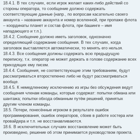
18.4.1. В тех случаях, если игрок желает каких-либо действий со
стороны оператора, то сообщение должно содержать
соответствующие данные (напр., по вопросам касательно своего
аккаунта – название аккаунта и номер вселенной, при пропаже флота
– координаты планет и состав флота, при башинге – имя
нападающего и т.п.).
18.4.2. Сообщение должно иметь заголовок, однозначно
определяющий содержание сообщения. В тех случаях, когда
заголовок выставляется автоматически, то менять его нельзя.
18.4.3. Все сообщения должны содержать всю предыдущую
переписку, т.к. оператор не может держать в голове содержание всех
приходящих ему писем.
18.4.4. Сообщения, не соответствующие этим требованиям, будут
рассматриваться второстепенно либо не будут рассматриваться
вообще.
18.4.5. К немедленному исключению из игры без обсуждения ведут
сообщения членам команды, которые содержат: попытки обмана или
шантажа; попытки обхода обманным путём решений, принятых
другим членом команды.
18.5. Потери, понесённые игроком в результате ошибок
программирования, ошибок операторов, сбоев в работе хостера или
провайдера и т.п. не восстанавливаются.
18.6. В исключительных случаях восстановление может быть
произведено, решение об этом принимается руководством проекта.