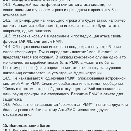
14.1. Разведкой малым флотом считается атака силами, не
сопоставимыми с уровнем игрока и приведшая к проигрышу боя
атаковавшим.
14.2. Например, для начинающего игрока это будет атака, например,
одним легким истребителем. Для игрока из топа это будет атака,
например, одним линкором.
14.3. Установка корабля в удержание и последующая атака своим
флотом ТАК ЖЕ считается РМФ.
14.4. Обращаю внимание игроков на неоднократное употребление
слова «Например». Точно определить понятие "малый флот" не
представляется возможным. В каждом конкретном случае одно и то
же количество кораблей может быть РМФ, а может и не быть.
Поэтому решение (как и определение тяжести проступка и уровня
наказания) оставляется на усмотрение Администрации.
14.5. Не наказывается "одиночная РМФ", блокированная встроенной
системой Анти-РМФ. Симптом срабатывания системы - сообщение
"Связь с флотом потеряна" для атакующего и "Бой закончился за
один раунд проигрышем атакующего. Вероятна РМФ" в отчете для
защитника
14.6. Абсолютно наказывается "совместная РМФ" - попытка двух или
более игроков обойти систему АнтиРМФ, используя другие
механизмы игры
15. Использование багов
15.1. Баги и/или ошибки в программировании игры использовать