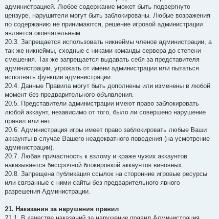
администрацией. Любое содержание может быть подвергнуто
цензуре, нарушители могут быть заблокированы. Любые возражения
по содержанию не принимаются, решение игровой администрации
является окончательным.
20.3. Запрещается использовать никнеймы членов администрации, а
так же никнеймы, сходные с никами команды сервера до степени
смешения. Так же запрещается выдавать себя за представителя
администрации, угрожать от имени администрации или пытаться
исполнять функции администрации
20.4. Данные Правила могут быть дополнены или изменены в любой
момент без предварительного объявления.
20.5. Представители администрации имеют право заблокировать
любой аккаунт, независимо от того, было ли совершено нарушение
правил или нет.
20.6. Администрация игры имеет право заблокировать любые Ваши
аккаунты в случае Вашего неадекватного поведения (на усмотрение
администрации).
20.7. Любая причастность к взлому и краже чужих аккаунтов
наказывается бессрочной блокировкой аккаунтов виновных.
20.8. Запрещена публикация ссылок на сторонние игровые ресурсы
или связанные с ними сайты без предварительного явного
разрешения Администрации.
21. Наказания за нарушения правил
21.1. В качестве наказаний за нарушение правил Администрация