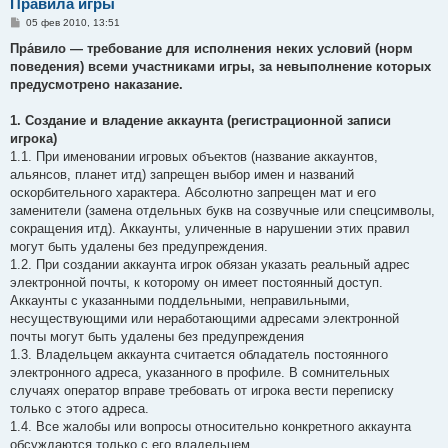
Правила игры
С
05 фев 2010, 13:51
о
о
Пра́вило — требование для исполнения неких условий (норм
б
поведения) всеми участниками игры, за невыполнение которых
щ
е
предусмотрено наказание.
н
и
е
1. Создание и владение аккаунта (регистрационной записи
игрока)
1.1. При именовании игровых объектов (название аккаунтов,
альянсов, планет итд) запрещен выбор имен и названий
оскорбительного характера. Абсолютно запрещен мат и его
заменители (замена отдельных букв на созвучные или спецсимволы,
сокращения итд). Аккаунты, уличенные в нарушении этих правил
могут быть удалены без предупреждения.
1.2. При создании аккаунта игрок обязан указать реальный адрес
электронной почты, к которому он имеет постоянный доступ.
Аккаунты с указанными поддельными, неправильными,
несуществующими или неработающими адресами электронной
почты могут быть удалены без предупреждения
1.3. Владельцем аккаунта считается обладатель постоянного
электронного адреса, указанного в профиле. В сомнительных
случаях оператор вправе требовать от игрока вести переписку
только с этого адреса.
1.4. Все жалобы или вопросы относительно конкретного аккаунта
обсуждаются только с его владельцем