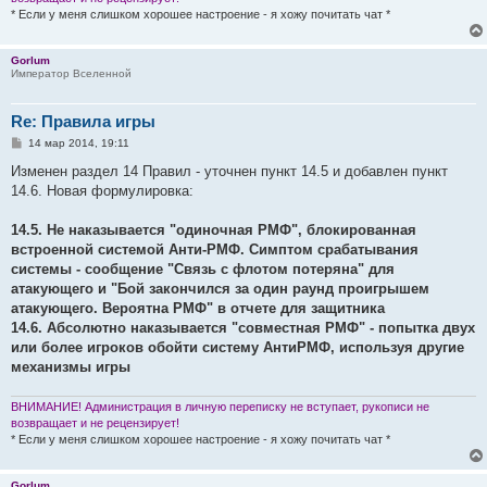
* Если у меня слишком хорошее настроение - я хожу почитать чат *
Gorlum
Император Вселенной
Re: Правила игры
С
14 мар 2014, 19:11
о
о
Изменен раздел 14 Правил - уточнен пункт 14.5 и добавлен пункт
б
14.6. Новая формулировка:
щ
е
н
14.5. Не наказывается "одиночная РМФ", блокированная
и
е
встроенной системой Анти-РМФ. Симптом срабатывания
системы - сообщение "Связь с флотом потеряна" для
атакующего и "Бой закончился за один раунд проигрышем
атакующего. Вероятна РМФ" в отчете для защитника
14.6. Абсолютно наказывается "совместная РМФ" - попытка двух
или более игроков обойти систему АнтиРМФ, используя другие
механизмы игры
ВНИМАНИЕ! Администрация в личную переписку не вступает, рукописи не
возвращает и не рецензирует!
* Если у меня слишком хорошее настроение - я хожу почитать чат *
Gorlum