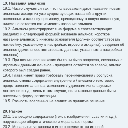
19. Названия альянсов
19.1. Часто случается так, что пользователи дают названия новым
альянсам исходя из уже существующих названий в других
вселенных и альянсу оригиналу, пришедшему в новую вселенную,
ничего не остается как изменять название альянса.
19.2. Альянсы регистрируются на форуме в соответствующих
разделах и следующей формой: название альянса; короткое
название альянса; 3 никнэйм основателя (должен соответствовать
никнеэйму, указанному в настройках игрового аккаунта); сведения об
альянсе (должны соответствовать данным, указанным в настройках
альянса).
19.3. При возникновении каких бы то ни было вопросов, связанных с
игровыми данными альянса - приоритет остаётся за главой, альянс
которого был создан ранее.
19.4. Глава имеет право требовать переименования / роспуска
альянса, смены содержания внутреннего / внешнего текстового
представления альянса, изменения / удаления используемых
логотипов и.т.д., лишь в том случае, если таковые данные были
внесены в форму регистрации.
19.5. Разность вселенных не влияет на принятие решения.
20. Разное
20.1. Запрещено содержание (текст, изображения, ссылки и т.д.),
нарушающее общие этические и моральные нормы.
20.2. Моральные установки в игре определяются игровой