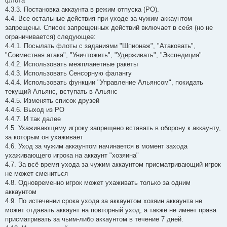
флота
4.3.3. Постановка аккаунта в режим отпуска (РО).
4.4. Все остальные действия при уходе за чужим аккаунтом
запрещены. Список запрещенных действий включает в себя (но не
ограничивается) следующее:
4.4.1. Посылать флоты с заданиями "Шпионаж", "Атаковать",
"Совместная атака", "Уничтожить", "Удерживать", "Экспедиция"
4.4.2. Использовать межпланетные ракеты
4.4.3. Использовать Сенсорную фалангу
4.4.4. Использовать функции "Управление Альянсом", покидать
текущий Альянс, вступать в Альянс
4.4.5. Изменять список друзей
4.4.6. Выход из РО
4.4.7. И так далее
4.5. Ухаживающему игроку запрещено вставать в оборону к аккаунту,
за которым он ухаживает
4.6. Уход за чужим аккаунтом начинается в момент захода
ухаживающего игрока на аккаунт "хозяина"
4.7. За всё время ухода за чужим аккаунтом присматривающий игрок
не может смениться
4.8. Одновременно игрок может ухаживать только за одним
аккаунтом
4.9. По истечении срока ухода за аккаунтом хозяин аккаунта не
может отдавать аккаунт на повторный уход, а также не имеет права
присматривать за чьим-либо аккаунтом в течение 7 дней.