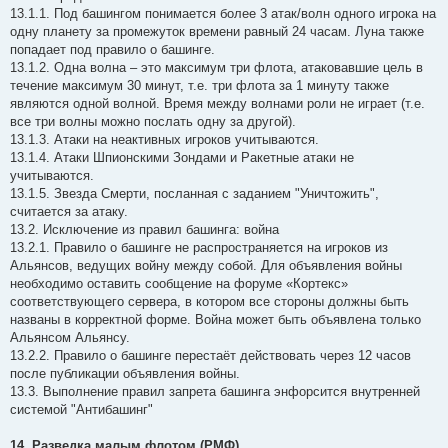
13.1.1. Под башингом понимается более 3 атак/волн одного игрока на
одну планету за промежуток времени равный 24 часам. Луна также
попадает под правило о башинге.
13.1.2. Одна волна – это максимум три флота, атаковавшие цель в
течение максимум 30 минут, т.е. три флота за 1 минуту также
являются одной волной. Время между волнами роли не играет (т.е.
все три волны можно послать одну за другой).
13.1.3. Атаки на неактивных игроков учитываются.
13.1.4. Атаки Шпионскими Зондами и Ракетные атаки не
учитываются.
13.1.5. Звезда Смерти, посланная с заданием "Уничтожить",
считается за атаку.
13.2. Исключение из правил башинга: война
13.2.1. Правило о башинге не распространяется на игроков из
Альянсов, ведущих войну между собой. Для объявления войны
необходимо оставить сообщение на форуме «Кортекс»
соответствующего сервера, в котором все стороны должны быть
названы в корректной форме. Война может быть объявлена только
Альянсом Альянсу.
13.2.2. Правило о башинге перестаёт действовать через 12 часов
после публикации объявления войны.
13.3. Выполнение правил запрета башинга энфорсится внутренней
системой "Антибашинг"
14. Разведка малым флотом (РМФ)