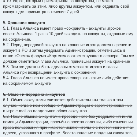
4.10. Игрок, который присматривал за аккаунтом, не может
присматривать за этим, либо другим аккаунтом, или отдавать свой
аккаунт для присмотра в течение 7 дней.
5. Хранение аккаунта
5.1. Глава Альянса имеет право «сохранять» аккаунты игроков
своего Альянса, 1 раз в 10 дней заходить на аккаунты, отданные ему
на сохранение.
5.2. Перед передачей аккаунта на хранение игрок должен перевести
аккаунт в РО и затем уведомить Администрацию, отметившись в
ветке «Опека» форума «Кортекс» соответствующего сервера. Там же
должен отметиться глава Альянса, принявший аккаунт на хранение
5.3. Там же должны быть сделаны отметки от игрока и главы
Альянса при возвращении аккаунта с сохранения
5.4. Глава Альянса не имеет права совершать какие-либо действия
на сохраняемом аккаунте
6. Обмен и передача аккаунтов
6.1. Обмен аккаунтами считается действительным только в том
случае, когда о нём сообщено Администрации с зарегистрированных
в игре e-mail-ов владельцов обоих аккаунтов.
6.2. После обмена аккаунтами, проведённого без уведомления и/или
помощи Администрации, просьбы о восстановлении, либо изменении
права пользования принимаются исключительно с постоянного e-mail
адреса, указанного в профиле. Восстановление владения аккаунтов,