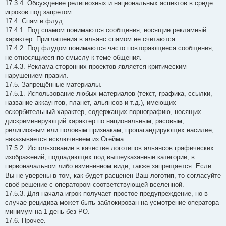
17.3.4. Обсуждение религиозных и национальных аспектов в среде
игроков под запретом.
17.4. Спам и флуд
17.4.1. Под спамом понимаются сообщения, носящие рекламный
характер. Приглашения в альянс спамом не считаются.
17.4.2. Под флудом понимаются часто повторяющиеся сообщения,
не относящиеся по смыслу к теме общения.
17.4.3. Реклама сторонних проектов является критическим
нарушением правил.
17.5. Запрещённые материалы.
17.5.1. Использование любых материалов (текст, графика, ссылки,
название аккаунтов, планет, альянсов и т.д.), имеющих
оскорбительный характер, содержащих порнографию, носящих
дискриминирующий характер по национальным, расовым,
религиозным или половым признакам, пропагандирующих насилие,
наказывается исключением из Огейма.
17.5.2. Использование в качестве логотипов альянсов графических
изображений, подпадающих под вышеуказанные категории, в
первоначальном либо изменённом виде, также запрещается. Если
Вы не уверены в том, как будет расценен Ваш логотип, то согласуйте
своё решение с оператором соответствующей вселенной.
17.5.3. Для начала игрок получает простое предупреждение, но в
случае рецидива может быть заблокирован на усмотрение оператора
минимум на 1 день без РО.
17.6. Прочее.