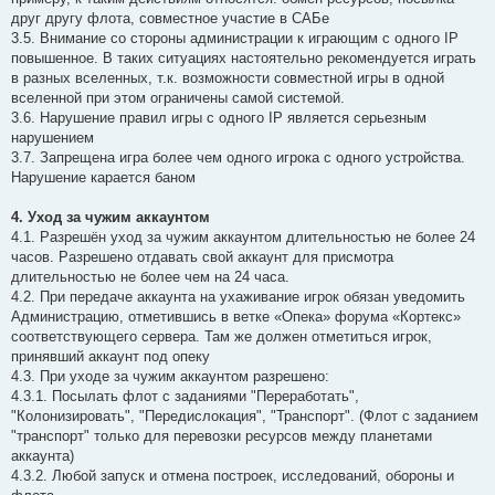
друг другу флота, совместное участие в САБе
3.5. Внимание со стороны администрации к играющим с одного IP
повышенное. В таких ситуациях настоятельно рекомендуется играть
в разных вселенных, т.к. возможности совместной игры в одной
вселенной при этом ограничены самой системой.
3.6. Нарушение правил игры с одного IP является серьезным
нарушением
3.7. Запрещена игра более чем одного игрока с одного устройства.
Нарушение карается баном
4. Уход за чужим аккаунтом
4.1. Разрешён уход за чужим аккаунтом длительностью не более 24
часов. Разрешено отдавать свой аккаунт для присмотра
длительностью не более чем на 24 часа.
4.2. При передаче аккаунта на ухаживание игрок обязан уведомить
Администрацию, отметившись в ветке «Опека» форума «Кортекс»
соответствующего сервера. Там же должен отметиться игрок,
принявший аккаунт под опеку
4.3. При уходе за чужим аккаунтом разрешено:
4.3.1. Посылать флот с заданиями "Переработать",
"Колонизировать", "Передислокация", "Транспорт". (Флот с заданием
"транспорт" только для перевозки ресурсов между планетами
аккаунта)
4.3.2. Любой запуск и отмена построек, исследований, обороны и