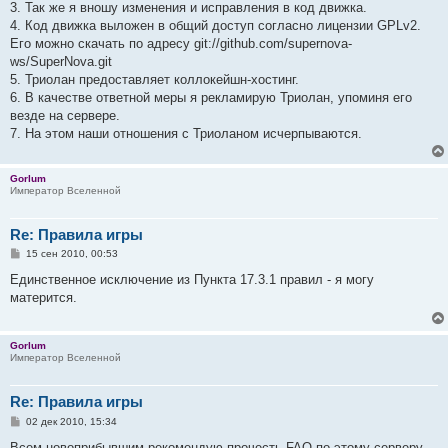
3. Так же я вношу изменения и исправления в код движка.
4. Код движка выложен в общий доступ согласно лицензии GPLv2.
Его можно скачать по адресу git://github.com/supernova-
ws/SuperNova.git
5. Триолан предоставляет коллокейшн-хостинг.
6. В качестве ответной меры я рекламирую Триолан, упоминя его
везде на сервере.
7. На этом наши отношения с Триоланом исчерпываются.
Gorlum
Император Вселенной
Re: Правила игры
С
15 сен 2010, 00:53
о
о
Единственное исключение из Пункта 17.3.1 правил - я могу
б
матерится.
щ
е
н
и
Gorlum
е
Император Вселенной
Re: Правила игры
С
02 дек 2010, 15:34
о
о
Всем новоприбывшим рекомендую прочесть FAQ по этому серверу