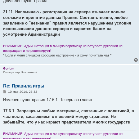
Добавлен пункт правил:
б
щ
е
21.11. Напоминаю - регистрация на сервере означает полное
н
согласие и принятие данных Правил. Соответственно, любое
и
е
заявление о "незнании" правил является нарушением условия
использования данного сервера и карается баном на
усмотрение Администрации
ВНИМАНИЕ! Администрация в личную переписку не вступает, рукописи не
возвращает и не рецензирует!
* Если у меня слишком хорошее настроение - я хожу почитать чат *
Gorlum
Император Вселенной
Re: Правила игры
С
10 мар 2014, 23:32
о
о
Изменен пункт правил 17.6.1. Теперь он гласит:
б
щ
е
17.6.1. Запрещены любые материалы, связанные с политикой, в
н
частности, касающиеся отношений между странами. Не
и
е
забывайте, что у нас играют представители многих государств
ВНИМАНИЕ! Администрация в личную переписку не вступает, рукописи не
возвращает и не рецензирует!