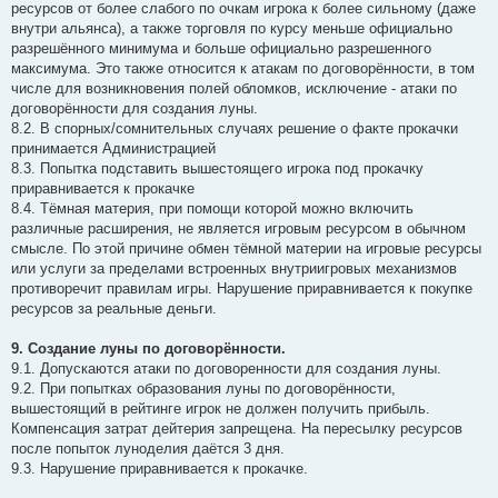
ресурсов от более слабого по очкам игрока к более сильному (даже
внутри альянса), а также торговля по курсу меньше официально
разрешённого минимума и больше официально разрешенного
максимума. Это также относится к атакам по договорённости, в том
числе для возникновения полей обломков, исключение - атаки по
договорённости для создания луны.
8.2. B спорных/сомнительных случаях решение о факте прокачки
принимается Администрацией
8.3. Попытка подставить вышестоящего игрока под прокачку
приравнивается к прокачке
8.4. Тёмная материя, при помощи которой можно включить
различные расширения, не является игровым ресурсом в обычном
смысле. По этой причине обмен тёмной материи на игровые ресурсы
или услуги за пределами встроенных внутриигровых механизмов
противоречит правилам игры. Нарушение приравнивается к покупке
ресурсов за реальные деньги.
9. Создание луны по договорённости.
9.1. Допускаются атаки по договоренности для создания луны.
9.2. При попытках образования луны по договорённости,
вышестоящий в рейтинге игрок не должен получить прибыль.
Компенсация затрат дейтерия запрещена. На пересылку ресурсов
после попыток луноделия даётся 3 дня.
9.3. Нарушение приравнивается к прокачке.