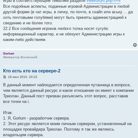
игры в соответствующем тематике разделе
viewforum.php?f=4
Все подобные аспекты, поданные игровой Администрации в любой
другой форме (в чат игры, в личку, по почте, в скайп или аську.... да
хоть почтовыми голубями) могут быть приняты администрацией к
сведению и не более того.
22.2 Все сообщения игроков любого толка носят сугубо
информационный характер, и не обязуют Администрацию игры к
каким-либо действиям.
Gorlum
Император Вселенной
Кто есть кто на сервере-2
С
18 июл 2010, 20:22
о
о
В данный момент наблюдается определенная путанница в вопросе,
б
чем является данный ресурс и какое отношение он имеет к компании
щ
е
Триолан. Данный пост призван разъяснить этот вопрос, расставив
н
все точки на i.
и
е
Итак:
1. Я, Gorlum - разработчик сервера.
2. Этот ресурс является моим личным сервером, установленный на
площадке провайдера Триолан. Поэтому я так же являюсь
владельцем сервера.