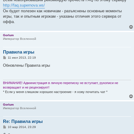
б
http://faq.supernova.ws/
щ
е
Он будет полезен как новичкам - разъяснены основные моменты
н
игры, так и опытным игрокам - указаны отличия этого сервера от
и
е
оффа.
Gorlum
Император Вселенной
Правила игры
С
11 июл 2013, 22:19
о
о
Обновлены Правила игры
б
щ
е
н
и
ВНИМАНИЕ! Администрация в личную переписку не вступает, рукописи не
е
возвращает и не рецензирует!
* Если у меня слишком хорошее настроение - я хожу почитать чат *
Gorlum
Император Вселенной
Re: Правила игры
С
10 мар 2014, 23:29
о
о