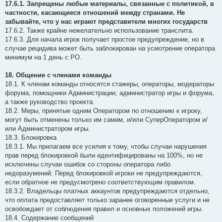
17.6.1. Запрещены любые материалы, связанные с политикой, в
частности, касающиеся отношений между странами. Не
забывайте, что у нас играют представители многих государств
17.6.2. Также крайне нежелательно использование транслита.
17.6.3. Для начала игрок получает простое предупреждение, но в
случае рецидива может быть заблокирован на усмотрение оператора
минимум на 1 день с РО.
18. Общение с членами команды
18.1. К членам команды относятся стажеры, операторы, модераторы
форума, помощники Администрации, администратор игры и форума,
а также руководство проекта.
18.2. Меры, принятые одним Оператором по отношению к игроку,
могут быть отменены только им самим, и/или СуперОператором и/
или Администратором игры.
18.3. Блокировка
18.3.1. Мы прилагаем все усилия к тому, чтобы случаи нарушения
прав перед блокировкой были идентифицированы на 100%, но не
исключены случаи ошибок со стороны оператора либо
недоразумений. Перед блокировкой игроки не предупреждаются,
если обратное не предусмотрено соответствующим правилом.
18.3.2. Владельцы платных аккаунтов предупреждаются отдельно,
что оплата предоставляет только заранее оговоренные услуги и не
освобождает от соблюдения правил и основных положений игры.
18.4. Содержание сообщений