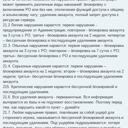
может применять различные виды наказаний: блокировку с
включением РО или без нее, отключение функций доступа к общему
и альянсовому чату; удаление аккаунта, полный запрет доступа к
ресурсам сервера.
21.2 Легкие нарушения караются: первое нарушение -
предупреждение от Администрации, повторное - блокировка аккаунта
на 3 суток с РО, третье - блокировка аккаунта на 2 недели; четвертое
– бессрочная блокировка и последующим удалением аккаунта.
21.3. Обычные нарушения караются: первое нарушение – блокировка
аккаунта на 3 суток с РО; повторное – блокировка на 7 суток с РО;
третье– бессрочная блокировка с РО и последующим удалением
аккаунта.
21.4. Серьезные нарушения караются: первое нарушение –
блокировка аккаунта на 1 неделю; второе – блокировка аккаунта на 2
недели; третье– бессрочная блокировка и последующим удалением
аккаунта.
215. Критические нарушения караются бессрочной блокировкой и
последующим удалением.
21.6. Все удаления аккаунта - перманентные. Вся информация
вытирается из базы и не подлежит восстановлению. Поэтому перед
тем, как нарушить какой-то пункт – думайте
21.7. Любое нарушение правил, повлёкшее за собой ущерб для
стороннего игрока, наказывается бессрочной блокировкой аккаунта и
последующим удалением. Под ущербом подразумевается: потеря
флота, ресурсов, луны или обороны стороннего игрока и подобные