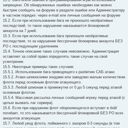
запрещено. Об обнаруженных ошибках необходимо как можно
быстрее сообщить на форуме в разделе ошибок или Администратору
в частном порядке: через e-mail или личные сообщения на форуме
15.2. Если при использовании бага не произошло необратимых
последствий, то такое нарушение наказывается блокировкой
аккаунта на 7 дней.
15.3. Если при использовании бага произошли необратимые
последствия, то за нарушение бессрочная блокировка аккаунта БЕЗ
РО с последующим удалением.
15.4. Точное описание таких случаев невозможно. Aдминистрация
оставляет за собой право определять такие случаи на своё
усмотрение.
15.5. Некоторые примеры таких случаев:
15.5.1. Использование бага приводящего к разбитию САБ атаки.
15.5.2. Aтаки шпионскими зондами или заведомо малым количеством
флота перед основным флотом атакующего.
15.5.3. Любой шпионаж в промежутке от 0 до 5 секунд перед атакой
основным флотом.
15.5.4. Массовая рассылка личных сообщений игроку перед атакой (с
целью вызвать лаг сервера).
15.6. Если при нарушении флот обороняющегося вступает в бой/
погибает, то это наказывается бессрочной блокировкой БЕЗ РО всех
аккаунтов атакующих
15.7. Любой увод флота, пойманного с зазором 0-3 секунды (в том