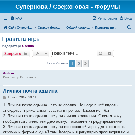
Супернова / Сверхновая - Форумы
FAQ
Регистрация
Вход
П
Сайт СуперНова
Список форумов
Общий форум проекта "Сверхновая"
Правила, информация и ЧаВо (FAQ)
о
Правила игры
и
Модератор:
Gorlum
с
Поиск
Расширенн
Закрыто
к
1
2
След.
12 сообщений
Gorlum
Император Вселенной
Личная почта админа
С
13 июл 2009, 20:41
о
о
1. Личная почта админа - это не свалка. Не надо в неё кидать
б
анекдоты, "прикольные" ссылки и прочее. Наказание - бан
щ
е
2. Личная почта админа - не для личного общения. С кем я хочу
н
пообщаться лично, тем даю аську. Наказание - предупреждение
и
е
3. Личная почта админа - не для вопросов об игре. Для этого есть
огромный форум с кучей тем. Который я регулярно просматриваю и