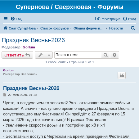
Супернова / Сверхновая - Форумы
FAQ
Регистрация
Вход
П
Сайт СуперНова
Список форумов
Общий форум проекта "Сверхновая"
Новости
о
Праздник Весны-2026
и
Модератор:
Gorlum
с
Поиск
Расширен
Ответить
к
1 сообщение • Страница
1
из
1
Gorlum
Император Вселенной
Праздник Весны-2026
С
27 фев 2026, 01:28
о
о
Чуете, в воздухе чем-то запахло? Это - оттаивают зимние собачьи
б
какашки! А значит - наступило время очередного Праздника Весны и
щ
е
сопуствующего ему Фестиваля! Он пройдёт с 27 февраля по 15
н
марта 2026 года (включительно)! В рамках Фестиваля:
и
е
- Увеличение скорости добычи и постройки до х8 и х4
соответственно;
- Бесплатный доступ к Чертежам на время проведения Фестиваля!