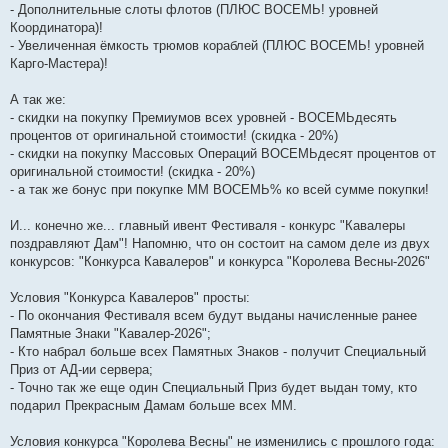
- Дополнительные слоты флотов (ПЛЮС ВОСЕМЬ! уровней
Координатора)!
- Увеличенная ёмкость трюмов кораблей (ПЛЮС ВОСЕМЬ! уровней
Карго-Мастера)!
А так же:
- скидки на покупку Премиумов всех уровней - ВОСЕМЬдесять
процентов от оригинальной стоимости! (скидка - 20%)
- скидки на покупку Массовых Операций ВОСЕМЬдесят процентов от
оригинальной стоимости! (скидка - 20%)
- а так же бонус при покупке ММ ВОСЕМЬ% ко всей сумме покупки!
И... конечно же... главный ивент Фестиваля - конкурс "Кавалеры
поздравляют Дам"! Напомню, что он состоит на самом деле из двух
конкурсов: "Конкурса Кавалеров" и конкурса "Королева Весны-2026"
Условия "Конкурса Кавалеров" просты:
- По окончания Фестиваля всем будут выданы начисленные ранее
Памятные Знаки "Кавалер-2026";
- Кто набрал больше всех Памятных Знаков - получит Специальный
Приз от АД-ии сервера;
- Точно так же еще один Специальный Приз будет выдан тому, кто
подарил Прекрасным Дамам больше всех ММ.
Условия конкурса "Королева Весны" не изменились с прошлого года: