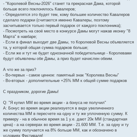
- "Королевой Весны-2026" станет та прекрасная Дама, которой
больше всего поклонялось Кавалеров;
- Определятся это будет тем, кому большее количество Кавалеров
сделало подарки (считаются именно Кавалеры, поэтому
засчитывается только первый подарок от каждого поклонника);
- Посмотреть на своё место в конкурсе Дамы могут нажав иконку "8
Марта" в навбаре;
- Если в финал выходит две Дамы, то Королевой Весны объявляется
та, у которой общая сумма подарков больше;
- Если же и тут не будет однозначной победительнице - Королевами
будут объявлены обе Дамы, а приз будет начислен обеим.
А что же за приз?
- Во-первых - самое ценное: памятный знак "Королева Весны"
- Во-вторых - дополнительные +25% ММ к общей сумме подарков
С праздником, дорогие Дамы!
Q: "Я купил ММ во время акции - а бонуса не получил"
A: Бонус во время акции реализуется в виде увеличенного
количества ММ в пересчете на одну и ту же уплоченную сумму. К
примеру - на в обычное время за 1 у.е. дают 20к ММ (стандартная
цена) - а на серверах во время акции - 21.600 ММ. Т.е. за одну и ту
же сумму получается на 8% больше ММ, как и обозначено в
условиях Фестиваля!