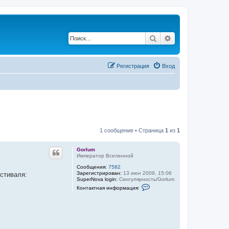
Поиск
Расширенный по
Регистрация
Вход
1 сообщение • Страница
1
из
1
Gorlum
Император Вселенной
Сообщения:
7582
Зарегистрирован:
13 июн 2009, 15:06
естиваля:
SuperNova login:
Сингулярность/Gorlum
К
Контактная информация:
о
н
т
а
к
т
н