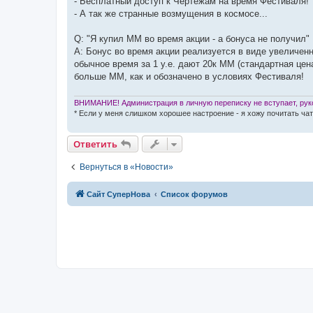
- Бесплатный доступ к Чертежам на время Фестиваля!
- А так же странные возмущения в космосе...
Q: "Я купил ММ во время акции - а бонуса не получил"
A: Бонус во время акции реализуется в виде увеличенн
обычное время за 1 у.е. дают 20к ММ (стандартная цена
больше ММ, как и обозначено в условиях Фестиваля!
ВНИМАНИЕ! Администрация в личную переписку не вступает, руко
* Если у меня слишком хорошее настроение - я хожу почитать чат
Ответить
Вернуться в «Новости»
Сайт СуперНова
Список форумов