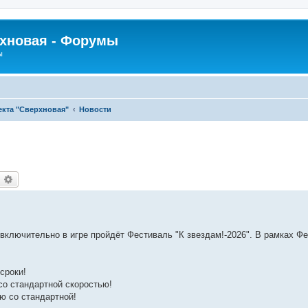
рхновая - Форумы
ы
кта "Сверхновая"
Новости
оиск
Расширенный поиск
 включительно в игре пройдёт Фестиваль "К звездам!-2026". В рамках Ф
сроки!
со стандартной скоростью!
ию со стандартной!