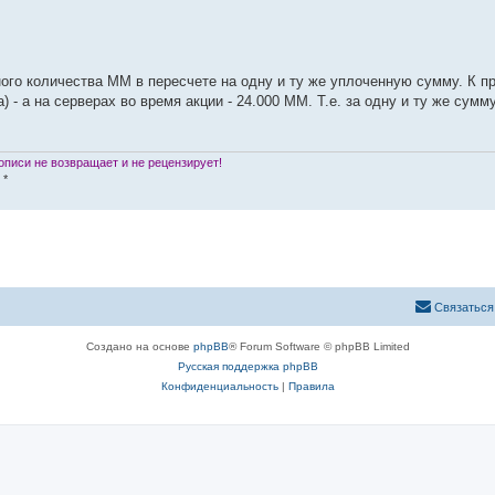
ого количества ММ в пересчете на одну и ту же уплоченную сумму. К пр
) - а на серверах во время акции - 24.000 ММ. Т.е. за одну и ту же сум
писи не возвращает и не рецензирует!
 *
Связаться
Создано на основе
phpBB
® Forum Software © phpBB Limited
Русская поддержка phpBB
Конфиденциальность
|
Правила