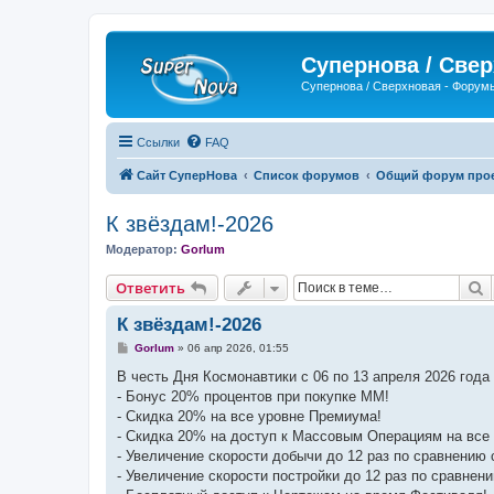
Супернова / Све
Супернова / Сверхновая - Форум
Ссылки
FAQ
Сайт СуперНова
Список форумов
Общий форум прое
К звёздам!-2026
Модератор:
Gorlum
П
Ответить
К звёздам!-2026
С
Gorlum
»
06 апр 2026, 01:55
о
о
В честь Дня Космонавтики с 06 по 13 апреля 2026 года
б
- Бонус 20% процентов при покупке ММ!
щ
е
- Скидка 20% на все уровне Премиума!
н
- Скидка 20% на доступ к Массовым Операциям на все 
и
е
- Увеличение скорости добычи до 12 раз по сравнению 
- Увеличение скорости постройки до 12 раз по сравнен