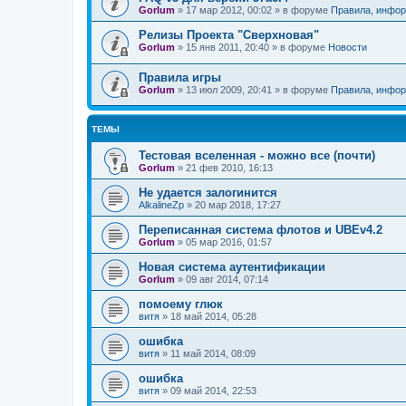
Gorlum
»
17 мар 2012, 00:02
» в форуме
Правила, инфор
Релизы Проекта "Сверхновая"
Gorlum
»
15 янв 2011, 20:40
» в форуме
Новости
Правила игры
Gorlum
»
13 июл 2009, 20:41
» в форуме
Правила, инфор
ТЕМЫ
Тестовая вселенная - можно все (почти)
Gorlum
»
21 фев 2010, 16:13
Не удается залогинится
AlkalineZp
»
20 мар 2018, 17:27
Переписанная система флотов и UBEv4.2
Gorlum
»
05 мар 2016, 01:57
Новая система аутентификации
Gorlum
»
09 авг 2014, 07:14
помоему глюк
витя
»
18 май 2014, 05:28
ошибка
витя
»
11 май 2014, 08:09
ошибка
витя
»
09 май 2014, 22:53