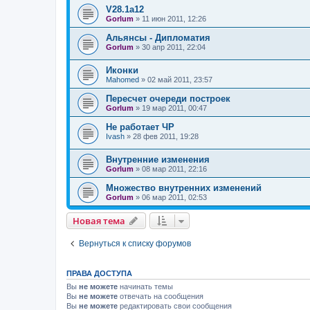
V28.1a12
Gorlum
»
11 июн 2011, 12:26
Альянсы - Дипломатия
Gorlum
»
30 апр 2011, 22:04
Иконки
Mahomed
»
02 май 2011, 23:57
Пересчет очереди построек
Gorlum
»
19 мар 2011, 00:47
Не работает ЧР
Ivash
»
28 фев 2011, 19:28
Внутренние изменения
Gorlum
»
08 мар 2011, 22:16
Множество внутренних изменений
Gorlum
»
06 мар 2011, 02:53
Новая тема
Вернуться к списку форумов
ПРАВА ДОСТУПА
Вы
не можете
начинать темы
Вы
не можете
отвечать на сообщения
Вы
не можете
редактировать свои сообщения