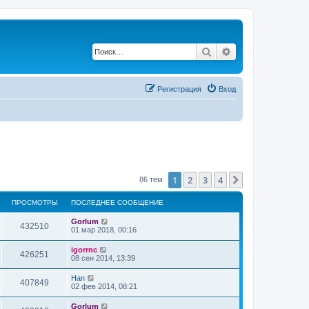
Поиск
Расширенный по
Регистрация
Вход
1
2
3
4
След.
86 тем
ПРОСМОТРЫ
ПОСЛЕДНЕЕ СООБЩЕНИЕ
Gorlum
432510
01 мар 2018, 00:16
igorrnc
426251
08 сен 2014, 13:39
Han
407849
02 фев 2014, 08:21
Gorlum