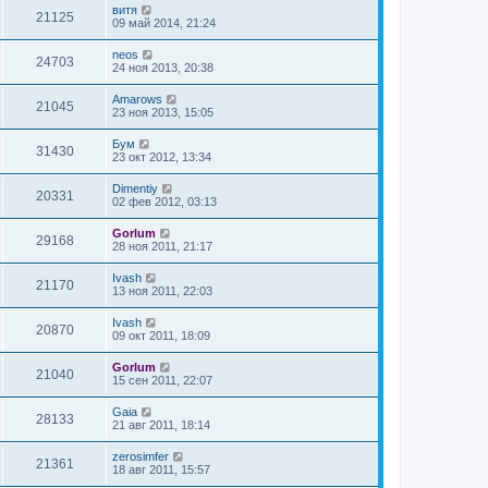
витя
21125
09 май 2014, 21:24
neos
24703
24 ноя 2013, 20:38
Amarows
21045
23 ноя 2013, 15:05
Бум
31430
23 окт 2012, 13:34
Dimentiy
20331
02 фев 2012, 03:13
Gorlum
29168
28 ноя 2011, 21:17
Ivash
21170
13 ноя 2011, 22:03
Ivash
20870
09 окт 2011, 18:09
Gorlum
21040
15 сен 2011, 22:07
Gaia
28133
21 авг 2011, 18:14
zerosimfer
21361
18 авг 2011, 15:57