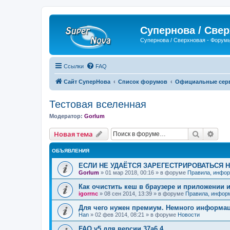
Супернова / Све
Супернова / Сверхновая - Форум
Ссылки
FAQ
Сайт СуперНова
Список форумов
Официальные серве
Тестовая вселенная
Модератор:
Gorlum
Поиск
Рас
Новая тема
ОБЪЯВЛЕНИЯ
ЕСЛИ НЕ УДАЁТСЯ ЗАРЕГЕСТРИРОВАТЬСЯ 
Gorlum
»
01 мар 2018, 00:16
» в форуме
Правила, инфор
Как очистить кеш в браузере и приложении 
igorrnc
»
08 сен 2014, 13:39
» в форуме
Правила, инфор
Для чего нужен премиум. Немного информа
Han
»
02 фев 2014, 08:21
» в форуме
Новости
FAQ v5 для версии 37a6.4