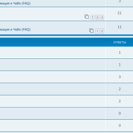
3
мация и ЧаВо (FAQ)
21
1
2
3
11
мация и ЧаВо (FAQ)
1
2
ОТВЕТЫ
1
1
3
2
2
0
0