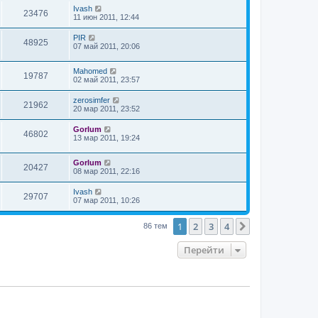
Ivash
23476
11 июн 2011, 12:44
PIR
48925
07 май 2011, 20:06
Mahomed
19787
02 май 2011, 23:57
zerosimfer
21962
20 мар 2011, 23:52
Gorlum
46802
13 мар 2011, 19:24
Gorlum
20427
08 мар 2011, 22:16
Ivash
29707
07 мар 2011, 10:26
1
2
3
4
След.
86 тем
Перейти