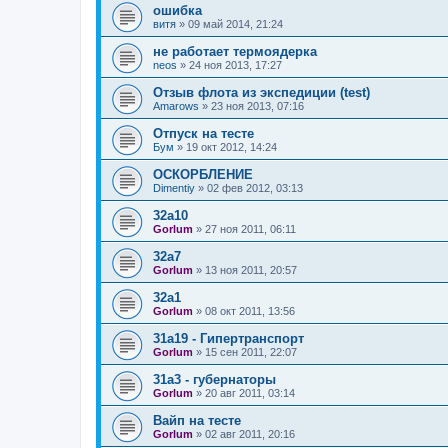
ошибка
витя
»
09 май 2014, 21:24
не работает термоядерка
neos
»
24 ноя 2013, 17:27
Отзыв флота из экспедиции (test)
Amarows
»
23 ноя 2013, 07:16
Отпуск на тесте
Бум
»
19 окт 2012, 14:24
ОСКОРБЛЕНИЕ
Dimentiy
»
02 фев 2012, 03:13
32a10
Gorlum
»
27 ноя 2011, 06:11
32a7
Gorlum
»
13 ноя 2011, 20:57
32a1
Gorlum
»
08 окт 2011, 13:56
31a19 - Гипертранспорт
Gorlum
»
15 сен 2011, 22:07
31a3 - губернаторы
Gorlum
»
20 авг 2011, 03:14
Вайп на тесте
Gorlum
»
02 авг 2011, 20:16