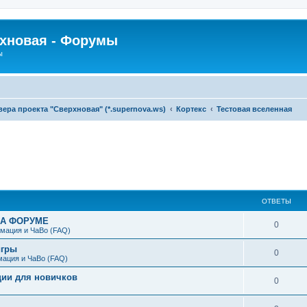
рхновая - Форумы
ы
ра проекта "Сверхновая" (*.supernova.ws)
Кортекс
Тестовая вселенная
ширенный поиск
ОТВЕТЫ
НА ФОРУМЕ
0
мация и ЧаВо (FAQ)
игры
0
мация и ЧаВо (FAQ)
ции для новичков
0