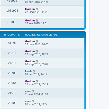
469916
08 апр 2013, 22:39
Gorlum
1081928
27 июл 2020, 14:20
Gorlum
791002
27 янв 2015, 19:01
ПРОСМОТРЫ
ПОСЛЕДНЕЕ СООБЩЕНИЕ
Gorlum
51291
22 фев 2010, 14:03
Gorlum
29311
22 мар 2018, 18:24
Gorlum
24811
06 мар 2016, 03:07
Ivash
23703
09 авг 2014, 14:17
Gorlum
23954
19 май 2014, 05:14
витя
21012
11 май 2014, 08:09
витя
20809
09 май 2014, 22:53